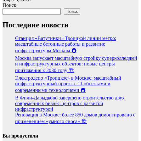
Поиск
Поиск
Последние новости
Станция «Ватутинки» Троицкой линии метро:
масштабные бетонные работы и развитие
инфраструктуры Москвы 🚇
Москва запускает масштабную стройку суперколледжей
и инфраструктурных объектов: новые центры
притяжения к 2030 году 🏗️
Электродепо «Троицкое» в Москве: масштабный
инфраструктурный проект с 11 объектами и
современными технологиями 🚇
В Фили-Давыдково завершено строительство двух
современных бизнес-центров с развитой
инфраструктурой
Реновация в Москве: более 850 домов демонтировано с
применением «умного сноса» 🏗️
Вы пропустили