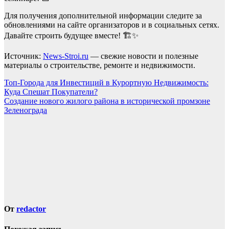
Для получения дополнительной информации следите за
обновлениями на сайте организаторов и в социальных сетях.
Давайте строить будущее вместе! 🏗️✨
Источник:
News-Stroi.ru
— свежие новости и полезные
материалы о строительстве, ремонте и недвижимости.
Навигация
Топ-Города для Инвестиций в Курортную Недвижимость:
Куда Спешат Покупатели?
по
Создание нового жилого района в исторической промзоне
записям
Зеленограда
От
redactor