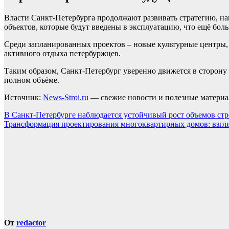
Власти Санкт-Петербурга продолжают развивать стратегию, на
объектов, которые будут введены в эксплуатацию, что ещё бол
Среди запланированных проектов – новые культурные центры, 
активного отдыха петербуржцев.
Таким образом, Санкт-Петербург уверенно движется в сторону 
полном объёме.
Источник:
News-Stroi.ru
— свежие новости и полезные материал
Навигация
В Санкт-Петербурге наблюдается устойчивый рост объемов стр
Трансформация проектирования многоквартирных домов: взгля
по
записям
От
redactor