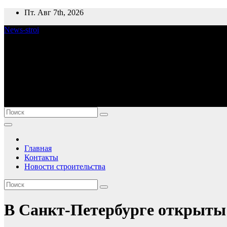
Перейти
Пт. Авг 7th, 2026
к
News-stroi
содержимому
Новости строительства
Главная
Контакты
Новости строительства
В Санкт-Петербурге открыты