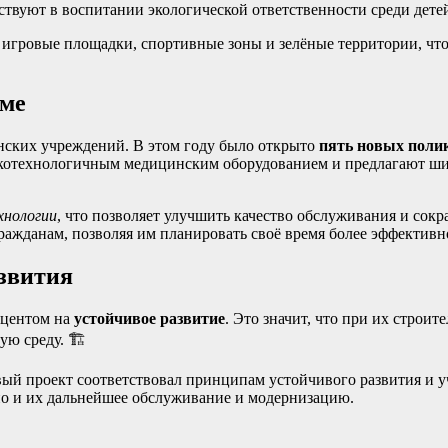
ствуют в воспитании экологической ответственности среди детей
игровые площадки, спортивные зоны и зелёные территории, что
ёме
нских учреждений. В этом году было открыто
пять новых поли
окотехнологичным медицинским оборудованием и предлагают шир
хнологии
, что позволяет улучшить качество обслуживания и сок
гражданам, позволяя им планировать своё время более эффективн
азвития
кцентом на
устойчивое развитие
. Это значит, что при их строи
ю среду. 🏗️
вый проект соответствовал принципам устойчивого развития и 
 но и их дальнейшее обслуживание и модернизацию.