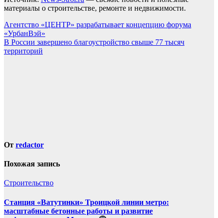
материалы о строительстве, ремонте и недвижимости.
Навигация
Агентство «ЦЕНТР» разрабатывает концепцию форума
«УрбанВэй»
по
В России завершено благоустройство свыше 77 тысяч
записям
территорий
От
redactor
Похожая запись
Строительство
Станция «Ватутинки» Троицкой линии метро:
масштабные бетонные работы и развитие