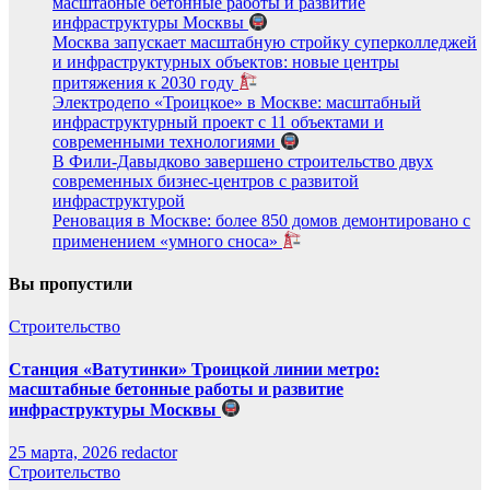
масштабные бетонные работы и развитие
инфраструктуры Москвы
Москва запускает масштабную стройку суперколледжей
и инфраструктурных объектов: новые центры
притяжения к 2030 году
Электродепо «Троицкое» в Москве: масштабный
инфраструктурный проект с 11 объектами и
современными технологиями
В Фили-Давыдково завершено строительство двух
современных бизнес-центров с развитой
инфраструктурой
Реновация в Москве: более 850 домов демонтировано с
применением «умного сноса»
Вы пропустили
Строительство
Станция «Ватутинки» Троицкой линии метро:
масштабные бетонные работы и развитие
инфраструктуры Москвы
25 марта, 2026
redactor
Строительство