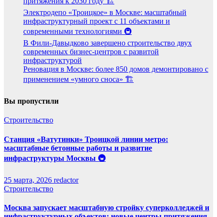
притяжения к 2030 году 🏗️
Электродепо «Троицкое» в Москве: масштабный
инфраструктурный проект с 11 объектами и
современными технологиями 🚇
В Фили-Давыдково завершено строительство двух
современных бизнес-центров с развитой
инфраструктурой
Реновация в Москве: более 850 домов демонтировано с
применением «умного сноса» 🏗️
Вы пропустили
Строительство
Станция «Ватутинки» Троицкой линии метро:
масштабные бетонные работы и развитие
инфраструктуры Москвы 🚇
25 марта, 2026
redactor
Строительство
Москва запускает масштабную стройку суперколледжей и
инфраструктурных объектов: новые центры притяжения