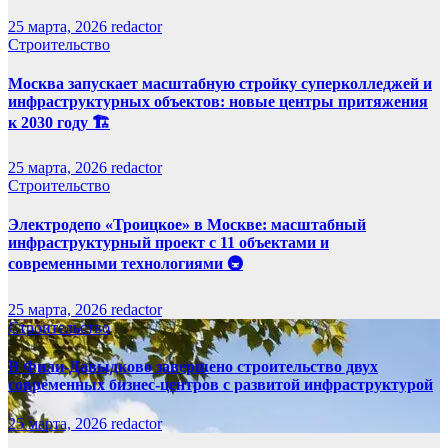
25 марта, 2026
redactor
Строительство
Москва запускает масштабную стройку суперколледжей и
инфраструктурных объектов: новые центры притяжения
к 2030 году 🏗️
25 марта, 2026
redactor
Строительство
Электродепо «Троицкое» в Москве: масштабный
инфраструктурный проект с 11 объектами и
современными технологиями 🚇
25 марта, 2026
redactor
Строительство
В Фили-Давыдково завершено строительство двух
современных бизнес-центров с развитой инфраструктурой
25 марта, 2026
redactor