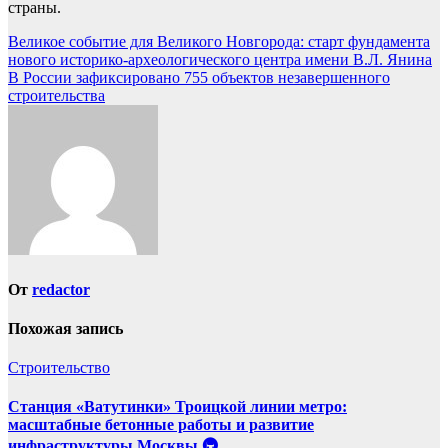
страны.
Навигация
Великое событие для Великого Новгорода: старт фундамента
нового историко-археологического центра имени В.Л. Янина
по
В России зафиксировано 755 объектов незавершенного
записям
строительства
От
redactor
Похожая запись
Строительство
Станция «Ватутинки» Троицкой линии метро:
масштабные бетонные работы и развитие
инфраструктуры Москвы 🚇