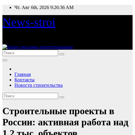
Перейти
Чт. Авг 6th, 2026
9:26:36 AM
к
содержимому
News-stroi
Новости строительства
Главная
Контакты
Новости строительства
Строительные проекты в
России: активная работа над
1,2 тыс. объектов