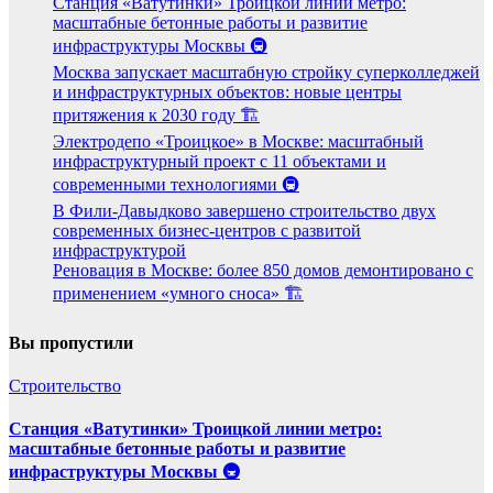
Станция «Ватутинки» Троицкой линии метро:
масштабные бетонные работы и развитие
инфраструктуры Москвы 🚇
Москва запускает масштабную стройку суперколледжей
и инфраструктурных объектов: новые центры
притяжения к 2030 году 🏗️
Электродепо «Троицкое» в Москве: масштабный
инфраструктурный проект с 11 объектами и
современными технологиями 🚇
В Фили-Давыдково завершено строительство двух
современных бизнес-центров с развитой
инфраструктурой
Реновация в Москве: более 850 домов демонтировано с
применением «умного сноса» 🏗️
Вы пропустили
Строительство
Станция «Ватутинки» Троицкой линии метро:
масштабные бетонные работы и развитие
инфраструктуры Москвы 🚇