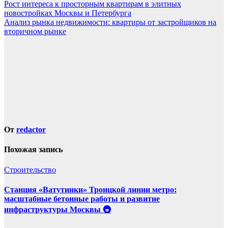
Навигация
Рост интереса к просторным квартирам в элитных
новостройках Москвы и Петербурга
по
Анализ рынка недвижимости: квартиры от застройщиков на
записям
вторичном рынке
От
redactor
Похожая запись
Строительство
Станция «Ватутинки» Троицкой линии метро:
масштабные бетонные работы и развитие
инфраструктуры Москвы 🚇