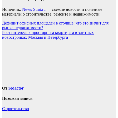
Источник:
News-Stroi.ru
— свежие новости и полезные
материалы о строительстве, ремонте и недвижимости.
Навигация
Дефицит офисных площадей в столице: что это значит для
рынка недвижимости?
по
Рост интереса к просторным квартирам в элитных
записям
новостройках Москвы и Петербурга
От
redactor
Похожая запись
Строительство