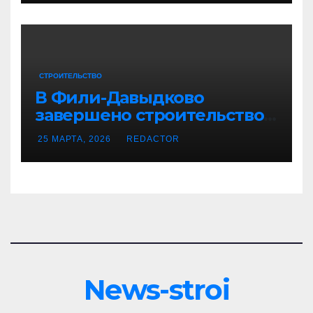
современными
технологиями 🚇
СТРОИТЕЛЬСТВО
В Фили-Давыдково
завершено строительство
двух современных бизнес-
25 МАРТА, 2026
REDACTOR
центров с развитой
инфраструктурой
News-stroi