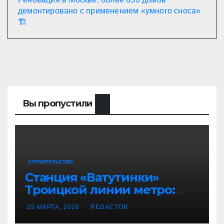
демонтировано с применением «умного сноса»
🏗️
Вы пропустили
СТРОИТЕЛЬСТВО
Станция «Ватутинки»
Троицкой линии метро:
масштабные бетонные
25 МАРТА, 2026
REDACTOR
работы и развитие