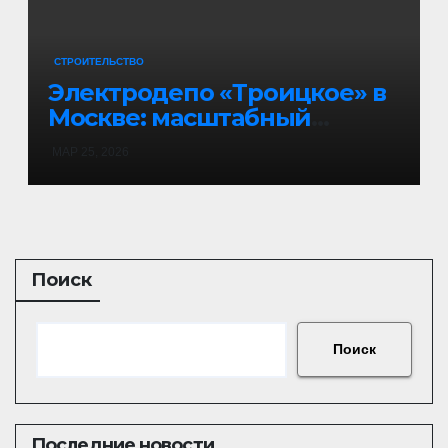
СТРОИТЕЛЬСТВО
Электродепо «Троицкое» в
Москве: масштабный
инфраструктурный проект
МАР 25, 2026
с 11 объектами и
современными
технологиями 🚇
Поиск
Поиск
Последние новости