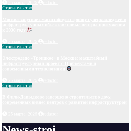
25 марта, 2026
redactor
Строительство
Москва запускает масштабную стройку суперколледжей и
инфраструктурных объектов: новые центры притяжения
к 2030 году
25 марта, 2026
redactor
Строительство
Электродепо «Троицкое» в Москве: масштабный
инфраструктурный проект с 11 объектами и
современными технологиями
25 марта, 2026
redactor
Строительство
В Фили-Давыдково завершено строительство двух
современных бизнес-центров с развитой инфраструктурой
25 марта, 2026
redactor
News-stroi