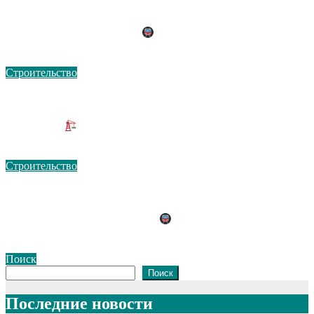
Станция «Ватутинки» Троицкой линии метро:
масштабные бетонные работы и развитие
инфраструктуры Москвы
Мар 25, 2026
Строительство
Москва запускает масштабную стройку суперколледжей и
инфраструктурных объектов: новые центры притяжения
к 2030 году
Мар 25, 2026
Строительство
Электродепо «Троицкое» в Москве: масштабный
инфраструктурный проект с 11 объектами и
современными технологиями
Мар 25, 2026
Поиск
Поиск
Последние новости