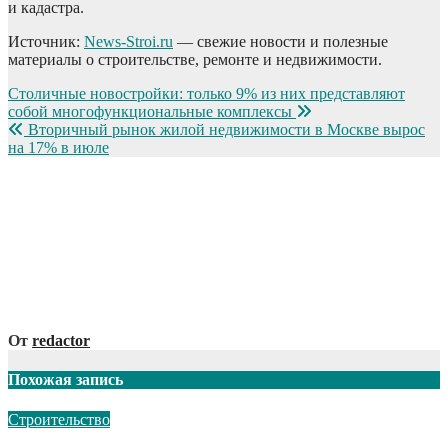
и кадастра.
Источник:
News-Stroi.ru
— свежие новости и полезные
материалы о строительстве, ремонте и недвижимости.
Навигация
Столичные новостройки: только 9% из них представляют
собой многофункциональные комплексы
по
Вторичный рынок жилой недвижимости в Москве вырос
записям
на 17% в июле
От
redactor
Похожая запись
Строительство