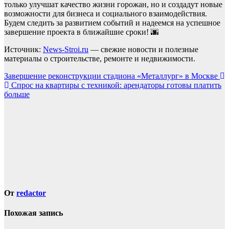
только улучшат качество жизни горожан, но и создадут новые
возможности для бизнеса и социального взаимодействия.
Будем следить за развитием событий и надеемся на успешное
завершение проекта в ближайшие сроки! 🌆
Источник:
News-Stroi.ru
— свежие новости и полезные
материалы о строительстве, ремонте и недвижимости.
Навигация
Завершение реконструкции стадиона «Металлург» в Москве
Спрос на квартиры с техникой: арендаторы готовы платить
по
больше
записям
От
redactor
Похожая запись