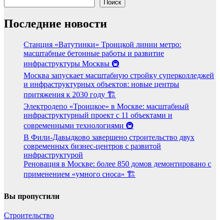
Поиск
Последние новости
Станция «Ватутинки» Троицкой линии метро:
масштабные бетонные работы и развитие
инфраструктуры Москвы 🚇
Москва запускает масштабную стройку суперколледжей
и инфраструктурных объектов: новые центры
притяжения к 2030 году 🏗️
Электродепо «Троицкое» в Москве: масштабный
инфраструктурный проект с 11 объектами и
современными технологиями 🚇
В Фили-Давыдково завершено строительство двух
современных бизнес-центров с развитой
инфраструктурой
Реновация в Москве: более 850 домов демонтировано с
применением «умного сноса» 🏗️
Вы пропустили
Строительство