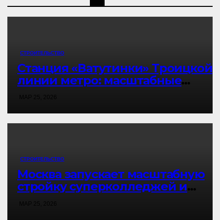
СТРОИТЕЛЬСТВО
Станция «Ватутинки» Троицкой
линии метро: масштабные
бетонные работы и развитие
МАР 25, 2026
инфраструктуры Москвы 🚇
СТРОИТЕЛЬСТВО
Москва запускает масштабную
стройку суперколледжей и
инфраструктурных объектов:
МАР 25, 2026
новые центры притяжения к