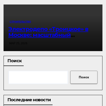
2030 году 🏗️
СТРОИТЕЛЬСТВО
Электродепо «Троицкое» в
Москве: масштабный
инфраструктурный проект с 11
МАР 25, 2026
объектами и современными
технологиями 🚇
Поиск
Поиск
Последние новости