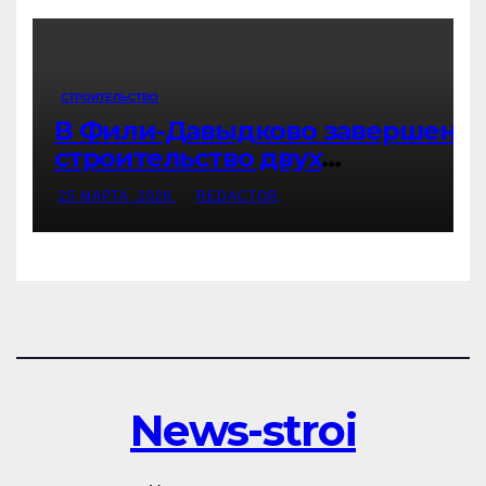
СТРОИТЕЛЬСТВО
В Фили-Давыдково завершено
строительство двух
современных бизнес-центров
25 МАРТА, 2026
REDACTOR
с развитой инфраструктурой
News-stroi