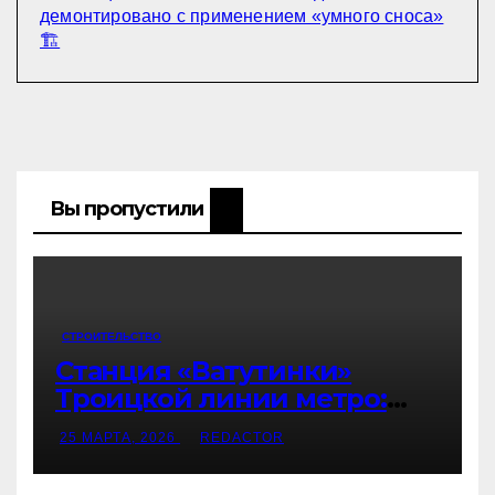
демонтировано с применением «умного сноса»
🏗️
Вы пропустили
СТРОИТЕЛЬСТВО
Станция «Ватутинки»
Троицкой линии метро:
масштабные бетонные работы
25 МАРТА, 2026
REDACTOR
и развитие инфраструктуры
Москвы 🚇