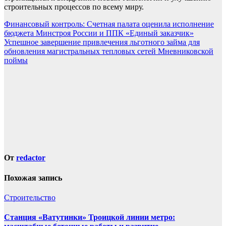
строительных процессов по всему миру.
Навигация
Финансовый контроль: Счетная палата оценила исполнение
бюджета Минстроя России и ППК «Единый заказчик»
по
Успешное завершение привлечения льготного займа для
записям
обновления магистральных тепловых сетей Мневниковской
поймы
От
redactor
Похожая запись
Строительство
Станция «Ватутинки» Троицкой линии метро: