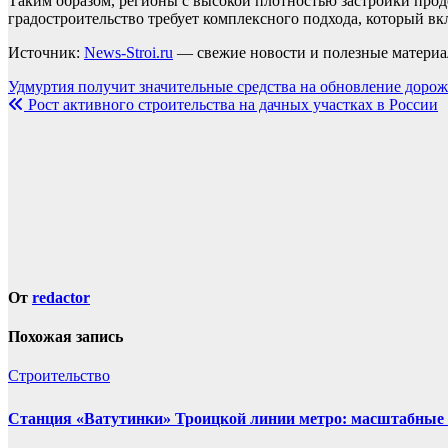
Таким образом, регионы с высокой плотностью застройки прод
градостроительство требует комплексного подхода, который вкл
Источник:
News-Stroi.ru
— свежие новости и полезные материал
Навигация
Удмуртия получит значительные средства на обновление дор
Рост активного строительства на дачных участках в России
по
записям
От
redactor
Похожая запись
Строительство
Станция «Ватутинки» Троицкой линии метро: масштабные 