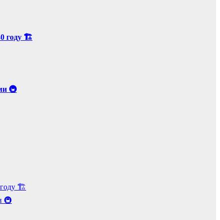
 году 🏗️
ми 🚇
оду 🏗️
и 🚇