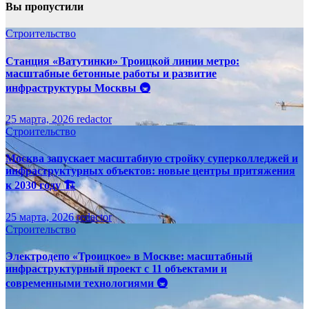
Вы пропустили
Строительство
Станция «Ватутинки» Троицкой линии метро:
масштабные бетонные работы и развитие
инфраструктуры Москвы 🚇
25 марта, 2026
redactor
Строительство
Москва запускает масштабную стройку суперколледжей и
инфраструктурных объектов: новые центры притяжения
к 2030 году 🏗️
25 марта, 2026
redactor
Строительство
Электродепо «Троицкое» в Москве: масштабный
инфраструктурный проект с 11 объектами и
современными технологиями 🚇