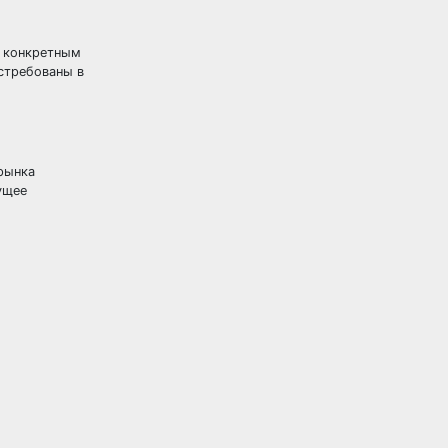
о конкретным
стребованы в
рынка
ущее