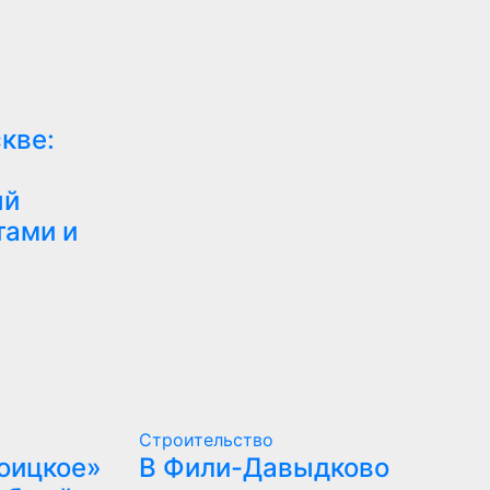
кве:
ый
тами и
Строительство
оицкое»
В Фили-Давыдково