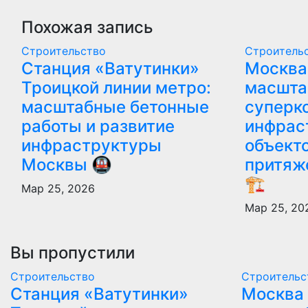
Похожая запись
Строительство
Строитель
Станция «Ватутинки»
Москва
Троицкой линии метро:
масшта
масштабные бетонные
суперк
работы и развитие
инфрас
инфраструктуры
объект
Москвы 🚇
притяж
🏗️
Мар 25, 2026
Мар 25, 20
Вы пропустили
Строительство
Строительс
Станция «Ватутинки»
Москва 