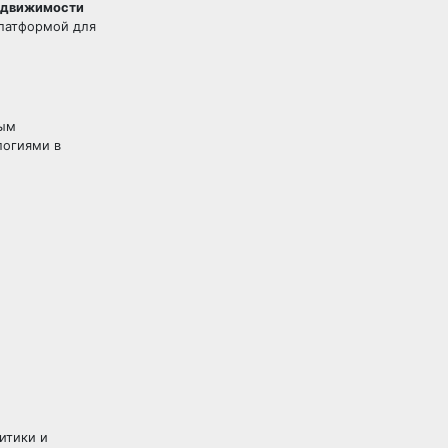
едвижимости
платформой для
ным
логиями в
литики и