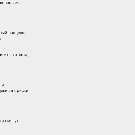
 вопросам,
ьный процесс.
к
низить затраты,
 и
ценивать риски
ки смогут