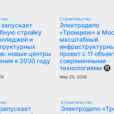
ство
Строительство
 запускает
Электродепо
бную стройку
«Троицкое» в Мос
олледжей и
масштабный
труктурных
инфраструктурн
ов: новые центры
проект с 11 объек
ения к 2030 году
современными
технологиями 🚇
26
Мар 25, 2026
тво
Строительство
запускает
Электродепо «Тр