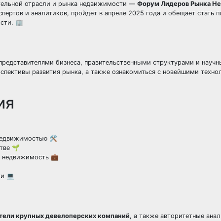
ительной отрасли и рынка недвижимости —
Форум Лидеров Рынка Н
спертов и аналитиков, пройдет в апреле 2025 года и обещает стать 
сти. 🏢
редставителями бизнеса, правительственными структурами и науч
спективы развития рынка, а также ознакомиться с новейшими техно
ия
недвижимостью 🛠️
тве 🌱
в недвижимость 💼
и 💻
тели крупных девелоперских компаний
, а также авторитетные ана