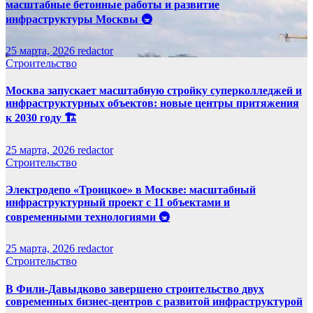
масштабные бетонные работы и развитие
инфраструктуры Москвы 🚇
25 марта, 2026
redactor
Строительство
Москва запускает масштабную стройку суперколледжей и
инфраструктурных объектов: новые центры притяжения
к 2030 году 🏗️
25 марта, 2026
redactor
Строительство
Электродепо «Троицкое» в Москве: масштабный
инфраструктурный проект с 11 объектами и
современными технологиями 🚇
25 марта, 2026
redactor
Строительство
В Фили-Давыдково завершено строительство двух
современных бизнес-центров с развитой инфраструктурой