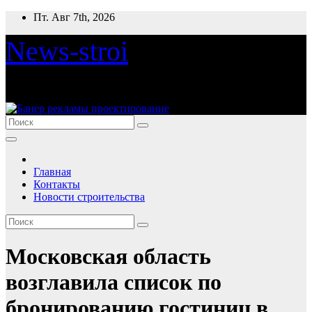
Перейти
Пт. Авг 7th, 2026
к
содержимому
News-stroi
Новости строительства
Главная
Контакты
Новости строительства
Московская область
возглавила список по
бронированию гостиниц в