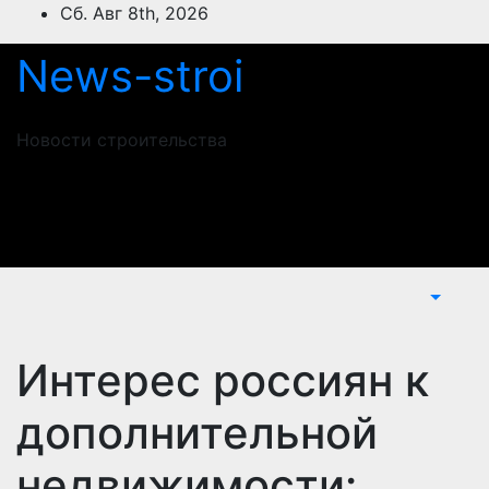
Перейти
Сб. Авг 8th, 2026
к
News-stroi
содержимому
Новости строительства
Интерес россиян к
дополнительной
недвижимости: