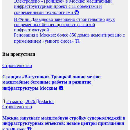
Электродепо «Троицкое» в Москве: масштабный
инфраструктурный проект с 11 объектами и
современными технологиями 🚇
В Фили-Давыдково завершено строительство двух
современных бизнес-центров с развитой
инфраструктурой
Реновация в Москве: более 850 домов демонтировано с
применением «умного сноса» 🏗️
Вы пропустили
Строительство
Станция «Ватутинки» Троицкой линии метро:
масштабные бетонные работы и развитие
инфраструктуры Москвы 🚇
25 марта, 2026
redactor
Строительство
Москва запускает масштабную стройку суперколледжей и
инфраструктурных объектов: новые центры притяжения
к 2030 году 🏗️