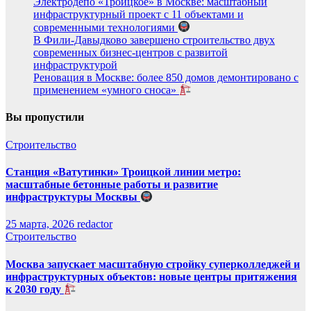
Электродепо «Троицкое» в Москве: масштабный
инфраструктурный проект с 11 объектами и
современными технологиями
В Фили-Давыдково завершено строительство двух
современных бизнес-центров с развитой
инфраструктурой
Реновация в Москве: более 850 домов демонтировано с
применением «умного сноса»
Вы пропустили
Строительство
Станция «Ватутинки» Троицкой линии метро:
масштабные бетонные работы и развитие
инфраструктуры Москвы
25 марта, 2026
redactor
Строительство
Москва запускает масштабную стройку суперколледжей и
инфраструктурных объектов: новые центры притяжения
к 2030 году