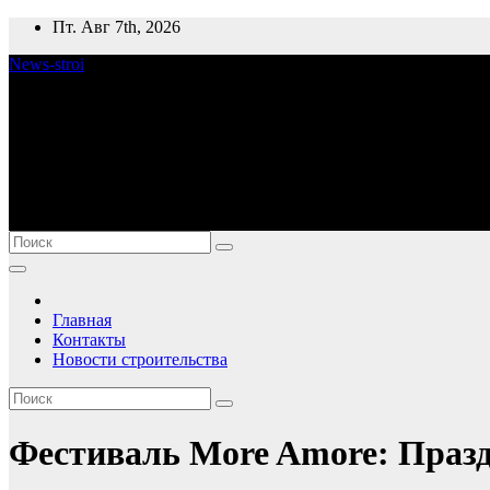
Перейти
Пт. Авг 7th, 2026
к
News-stroi
содержимому
Новости строительства
Главная
Контакты
Новости строительства
Фестиваль More Amore: Празд