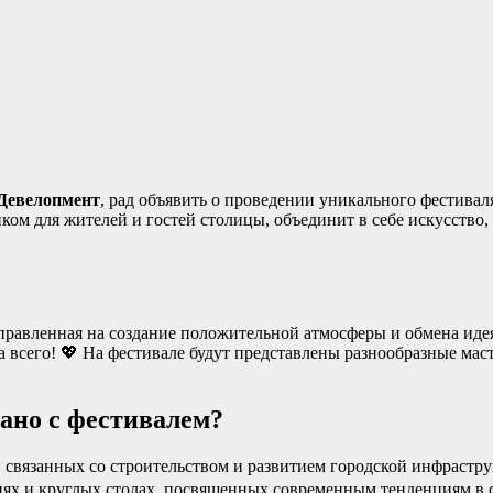
Девелопмент
, рад объявить о проведении уникального фестива
ом для жителей и гостей столицы, объединит в себе искусство, 
направленная на создание положительной атмосферы и обмена и
а всего! 💖 На фестивале будут представлены разнообразные мас
зано с фестивалем?
 связанных со строительством и развитием городской инфрастр
иях и круглых столах, посвященных современным тенденциям в с