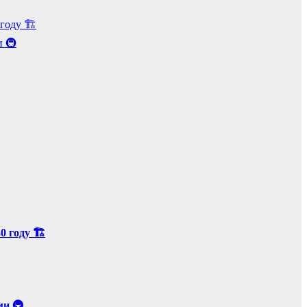
оду 🏗️
и 🚇
 году 🏗️
ми 🚇