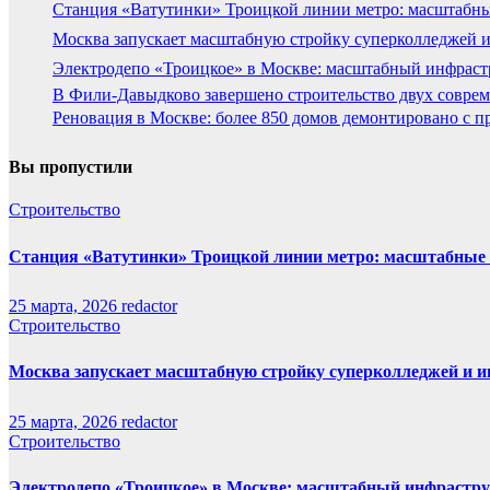
Станция «Ватутинки» Троицкой линии метро: масштабны
Москва запускает масштабную стройку суперколледжей и
Электродепо «Троицкое» в Москве: масштабный инфраст
В Фили-Давыдково завершено строительство двух соврем
Реновация в Москве: более 850 домов демонтировано с п
Вы пропустили
Строительство
Станция «Ватутинки» Троицкой линии метро: масштабные 
25 марта, 2026
redactor
Строительство
Москва запускает масштабную стройку суперколледжей и и
25 марта, 2026
redactor
Строительство
Электродепо «Троицкое» в Москве: масштабный инфрастру