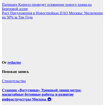
Навигация
Патриарх Кирилл проведет освящение нового храма на
Березовой аллее
по
Рост Предложения в Новостройках ЦАО Москвы: Увеличение
записям
на 50% за Три Года
От
redactor
Похожая запись
Строительство
Станция «Ватутинки» Троицкой линии метро:
масштабные бетонные работы и развитие
инфраструктуры Москвы 🚇