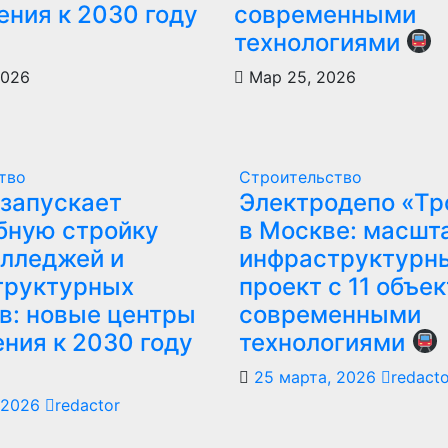
ения к 2030 году
современными
технологиями
2026
Мар 25, 2026
тво
Строительство
запускает
Электродепо «Тр
бную стройку
в Москве: масшт
лледжей и
инфраструктурн
труктурных
проект с 11 объе
в: новые центры
современными
ния к 2030 году
технологиями
25 марта, 2026
redacto
 2026
redactor