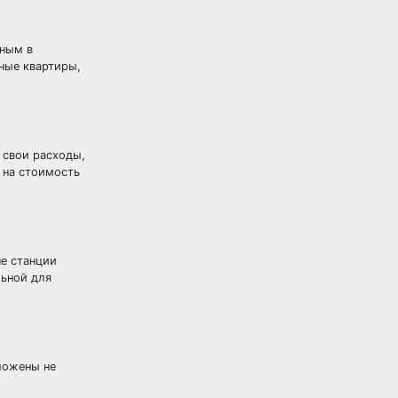
нным в
ные квартиры,
 свои расходы,
 на стоимость
не станции
льной для
ложены не