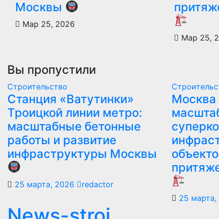
Москвы
притяж
Мар 25, 2026
Мар 25, 
Вы пропустили
Строительство
Строительс
Станция «Ватутинки»
Москва 
Троицкой линии метро:
масшта
масштабные бетонные
суперко
работы и развитие
инфрас
инфраструктуры Москвы
объекто
притяже
25 марта, 2026
redactor
25 марта,
News-stroi