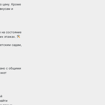
ю цену. Кроме
вкусам и
е на состояние
них этажах.
детским садам,
зано с общими
ожет
ой
найти