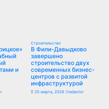
Строительство
оицкое»
В Фили-Давыдково
абный
завершено
ый
строительство двух
ктами и
современных бизнес-
центров с развитой
инфраструктурой
r
25 марта, 2026
redactor