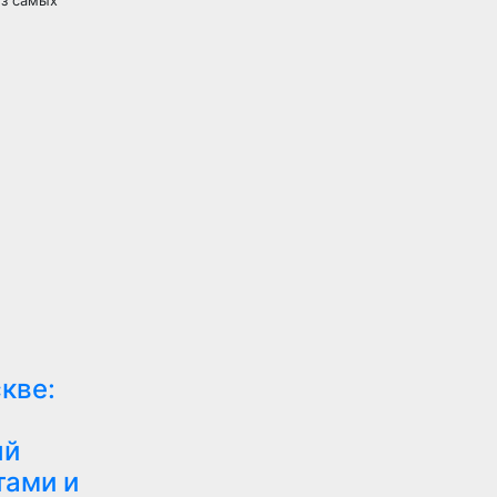
из самых
кве:
ый
тами и