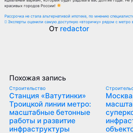
идеальный вариант, который будет радовать вас долгие годы. Не
красивых городов России!
Навигация
Рассрочка не стала альтернативой ипотеке, по мнению специалис
Эксперты оценили самую доступную «вторичку» рядом с метро 
по
От
redactor
записям
Похожая запись
Строительство
Строитель
Станция «Ватутинки»
Москва
Троицкой линии метро:
масшта
масштабные бетонные
суперк
работы и развитие
инфрас
инфраструктуры
объект