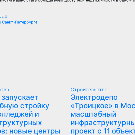
 упустите шанс стать обладателем доступной недвижимости в одном 
тов
в Санкт-Петербурге
ство
Строительство
 запускает
Электродепо
бную стройку
«Троицкое» в Мос
олледжей и
масштабный
труктурных
инфраструктурн
ов: новые центры
проект с 11 объек