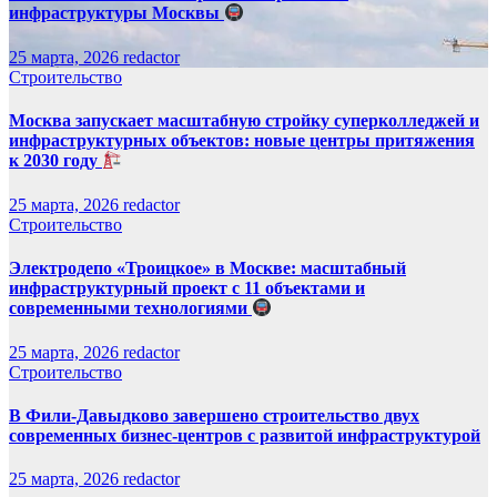
инфраструктуры Москвы
25 марта, 2026
redactor
Строительство
Москва запускает масштабную стройку суперколледжей и
инфраструктурных объектов: новые центры притяжения
к 2030 году
25 марта, 2026
redactor
Строительство
Электродепо «Троицкое» в Москве: масштабный
инфраструктурный проект с 11 объектами и
современными технологиями
25 марта, 2026
redactor
Строительство
В Фили-Давыдково завершено строительство двух
современных бизнес-центров с развитой инфраструктурой
25 марта, 2026
redactor