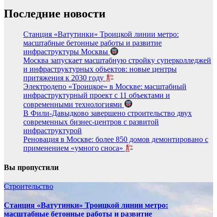
Последние новости
Станция «Ватутинки» Троицкой линии метро:
масштабные бетонные работы и развитие
инфраструктуры Москвы
Москва запускает масштабную стройку суперколледжей
и инфраструктурных объектов: новые центры
притяжения к 2030 году
Электродепо «Троицкое» в Москве: масштабный
инфраструктурный проект с 11 объектами и
современными технологиями
В Фили-Давыдково завершено строительство двух
современных бизнес-центров с развитой
инфраструктурой
Реновация в Москве: более 850 домов демонтировано с
применением «умного сноса»
Вы пропустили
Строительство
Станция «Ватутинки» Троицкой линии метро:
масштабные бетонные работы и развитие