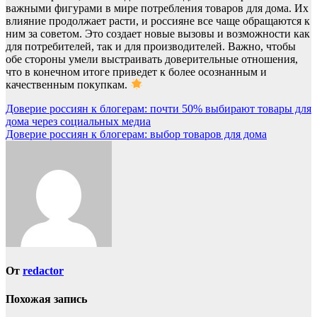
важными фигурами в мире потребления товаров для дома. Их
влияние продолжает расти, и россияне все чаще обращаются к
ним за советом. Это создает новые вызовы и возможности как
для потребителей, так и для производителей. Важно, чтобы
обе стороны умели выстраивать доверительные отношения,
что в конечном итоге приведет к более осознанным и
качественным покупкам.
Навигация
Доверие россиян к блогерам: почти 50% выбирают товары для
дома через социальных медиа
по
Доверие россиян к блогерам: выбор товаров для дома
записям
От
redactor
Похожая запись