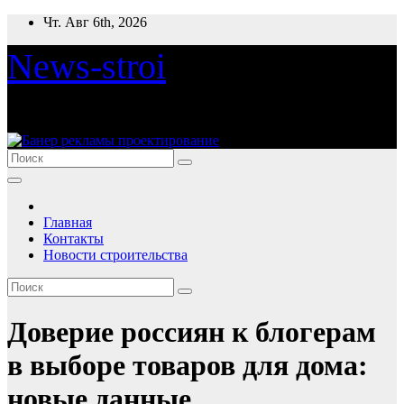
Перейти
Чт. Авг 6th, 2026
к
содержимому
News-stroi
Новости строительства
Главная
Контакты
Новости строительства
Доверие россиян к блогерам
в выборе товаров для дома:
новые данные