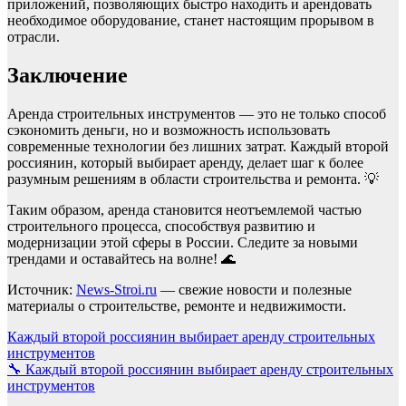
приложений, позволяющих быстро находить и арендовать
необходимое оборудование, станет настоящим прорывом в
отрасли.
Заключение
Аренда строительных инструментов — это не только способ
сэкономить деньги, но и возможность использовать
современные технологии без лишних затрат. Каждый второй
россиянин, который выбирает аренду, делает шаг к более
разумным решениям в области строительства и ремонта. 💡
Таким образом, аренда становится неотъемлемой частью
строительного процесса, способствуя развитию и
модернизации этой сферы в России. Следите за новыми
трендами и оставайтесь на волне! 🌊
Источник:
News-Stroi.ru
— свежие новости и полезные
материалы о строительстве, ремонте и недвижимости.
Навигация
Каждый второй россиянин выбирает аренду строительных
инструментов
по
🔧 Каждый второй россиянин выбирает аренду строительных
записям
инструментов