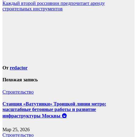
по
Каждый второй россиянин предпочитает аренду
записям
строительных инструментов
От
redactor
Похожая запись
Строительство
Станция «Ватутинки» Троицкой линии метро:
масштабные бетонные работы и развитие
инфраструктуры Москвы 🚇
Мар 25, 2026
Строительство