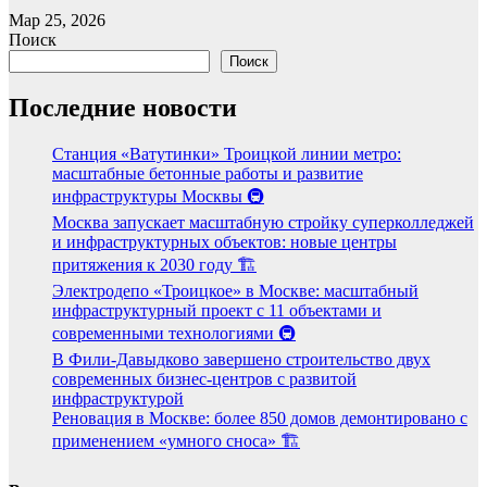
Мар 25, 2026
Поиск
Поиск
Последние новости
Станция «Ватутинки» Троицкой линии метро:
масштабные бетонные работы и развитие
инфраструктуры Москвы 🚇
Москва запускает масштабную стройку суперколледжей
и инфраструктурных объектов: новые центры
притяжения к 2030 году 🏗️
Электродепо «Троицкое» в Москве: масштабный
инфраструктурный проект с 11 объектами и
современными технологиями 🚇
В Фили-Давыдково завершено строительство двух
современных бизнес-центров с развитой
инфраструктурой
Реновация в Москве: более 850 домов демонтировано с
применением «умного сноса» 🏗️